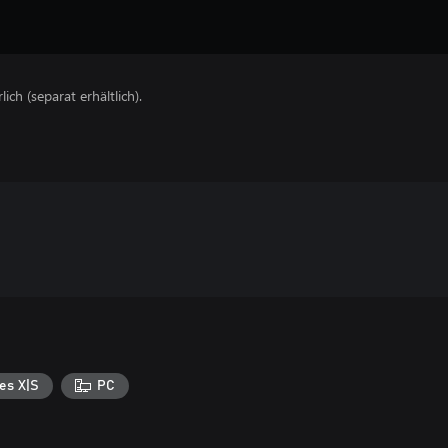
lich (separat erhältlich).
es X|S
PC