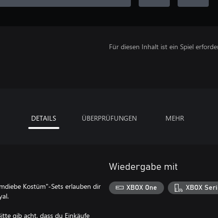
Für diesen Inhalt ist ein Spiel erforder
DETAILS
ÜBERPRÜFUNGEN
MEHR
Wiedergabe mit
omdiebe Kostüm"-Sets erlauben dir
XBOX One
XBOX Seri
al.
itte gib acht, dass du Einkäufe