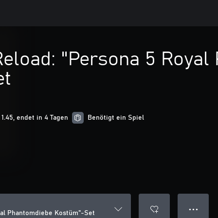
Reload: "Persona 5 Royal
et
1.45, endet in 4 Tagen
Benötigt ein Spiel
● ● ●
oyal Phantomdiebe Kostüm"-Set