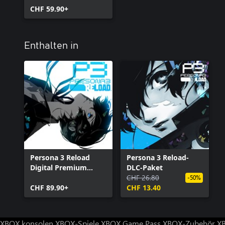
CHF 59.90+
Enthalten in
Persona 3 Reload
Persona 3 Reload-
Digital Premium
DLC-Paket
Edition
CHF 26.80
-50%
CHF 89.90+
CHF 13.40
XBOX konsolen
XBOX-Spiele
XBOX Game Pass
XBOX-Zubehör
X