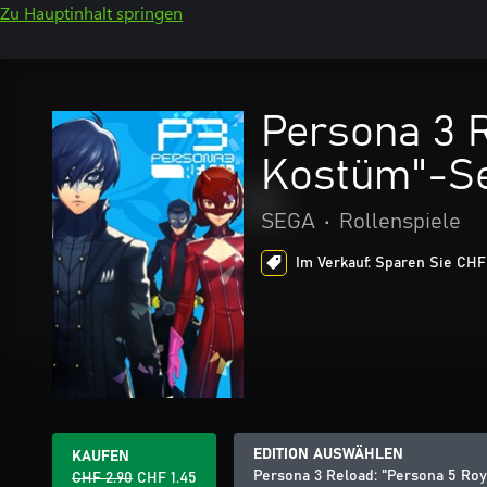
Zu Hauptinhalt springen
Persona 3 
Kostüm"-S
SEGA
•
Rollenspiele
Im Verkauf: Sparen Sie CHF 
EDITION AUSWÄHLEN
KAUFEN
Persona 3 Reload: "Persona 5 R
CHF 2.90
CHF 1.45