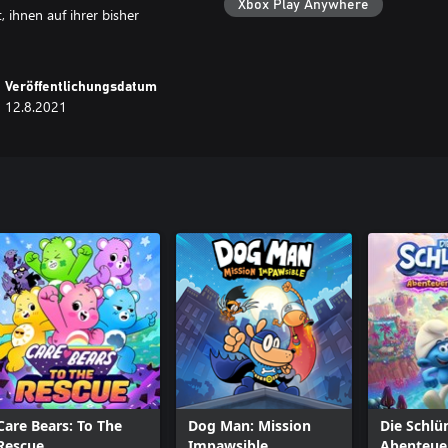
Xbox Play Anywhere
 ihnen auf ihrer bisher
Veröffentlichungsdatum
12.8.2021
Care Bears: To The
Dog Man: Mission
Die Schlü
Rescue
Impawsible
Abenteue