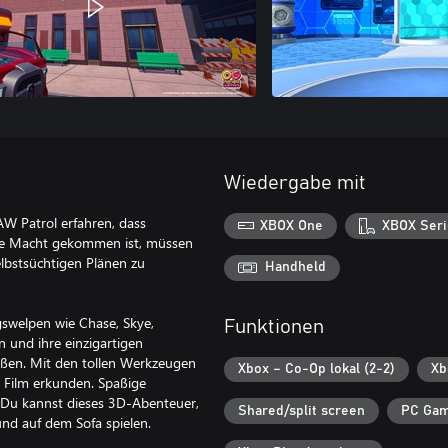
Wiedergabe mit
W Patrol erfahren, dass
XBOX One
XBOX Seri
die Macht gekommen ist, müssen
elbstsüchtigen Plänen zu
Handheld
gswelpen wie Chase, Skye,
Funktionen
 und ihre einzigartigen
ßen. Mit den tollen Werkzeugen
Xbox – Co-Op lokal (2-2)
Xb
 Film erkunden. Spaßige
. Du kannst dieses 3D-Abenteuer,
Shared/split screen
PC Gam
und auf dem Sofa spielen.