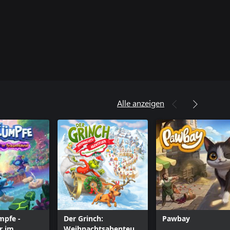
Alle anzeigen
mpfe -
Der Grinch:
Pawbay
r im
Weihnachtsabenteuer