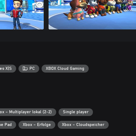
es X|S
PC
XBOX Cloud Gaming
ox – Multiplayer lokal (2-2)
Single player
e Pad
Xbox – Erfolge
Xbox – Cloudspeicher