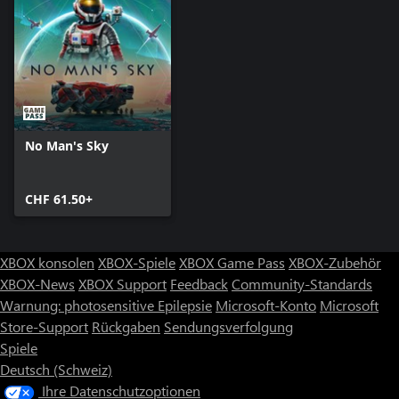
No Man's Sky
CHF 61.50+
XBOX konsolen
XBOX-Spiele
XBOX Game Pass
XBOX-Zubehör
XBOX-News
XBOX Support
Feedback
Community-Standards
Warnung: photosensitive Epilepsie
Microsoft-Konto
Microsoft
Store-Support
Rückgaben
Sendungsverfolgung
Spiele
Deutsch (Schweiz)
Ihre Datenschutzoptionen