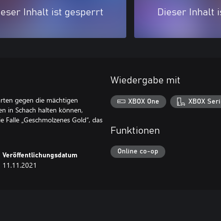
eser Inhalt ist gesperrt
Dieser Inhalt 
Wiedergabe mit
Karten gegen die mächtigen
XBOX One
XBOX Seri
en in Schach halten können,
die Falle „Geschmolzenes Gold“, das
Funktionen
Online co-op
Veröffentlichungsdatum
11.11.2021