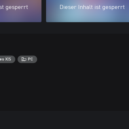
ist gesperrt
Dieser Inhalt ist gesperrt
es X|S
PC