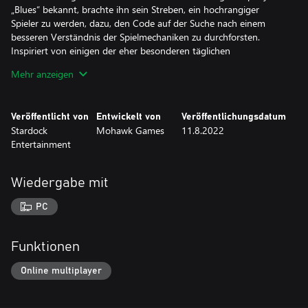
„Blues“ bekannt, brachte ihn sein Streben, ein hochrangiger
Spieler zu werden, dazu, den Code auf der Suche nach einem
besseren Verständnis der Spielmechaniken zu durchforsten.
Inspiriert von einigen der eher besonderen täglichen
Herausforderungen machte sich Blues daran, eigene Szenarien zu
Mehr anzeigen
erstellen, die neue und interessante Einzelspieler-Erlebnisse
bieten.
Veröffentlicht von
Entwickelt von
Veröffentlichungsdatum
Stardock
Mohawk Games
11.8.2022
Entertainment
Wiedergabe mit
PC
Funktionen
Online multiplayer