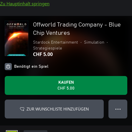
Zu Hauptinhalt springen
Offworld Trading Company - Blue
Chip Ventures
Stardock Entertainment
•
Simulation
•
Strategiespiele
CHF 5.00
Benötigt ein Spiel
KAUFEN
CHF 5.00
ZUR WUNSCHLISTE HINZUFÜGEN
● ● ●