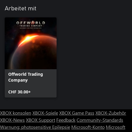
Arbeitet mit
Offworld Trading
Company
CHF 30.00+
XBOX konsolen
XBOX-Spiele
XBOX Game Pass
XBOX-Zubehör
XBOX-News
XBOX Support
Feedback
Community-Standards
Warnung: photosensitive Epilepsie
Microsoft-Konto
Microsoft