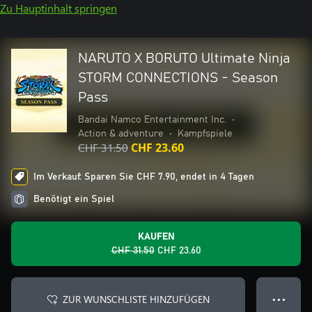
Zu Hauptinhalt springen
NARUTO X BORUTO Ultimate Ninja
STORM CONNECTIONS - Season
Pass
Bandai Namco Entertainment Inc.
•
Action & adventure
•
Kampfspiele
CHF 31.50
CHF 23.60
Im Verkauf: Sparen Sie CHF 7.90, endet in 4 Tagen
Benötigt ein Spiel
KAUFEN
CHF 31.50
CHF 23.60
ZUR WUNSCHLISTE HINZUFÜGEN
● ● ●