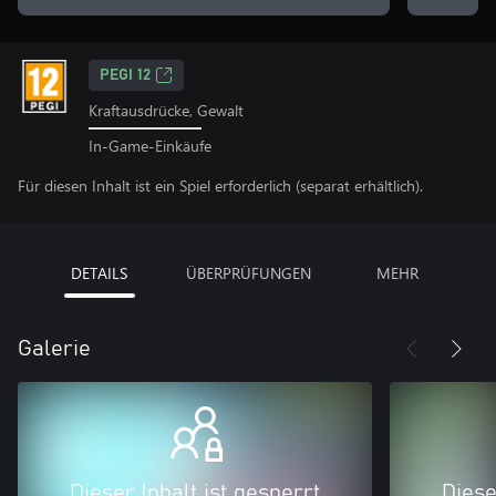
PEGI 12
Kraftausdrücke, Gewalt
In-Game-Einkäufe
Für diesen Inhalt ist ein Spiel erforderlich (separat erhältlich).
DETAILS
ÜBERPRÜFUNGEN
MEHR
Galerie
Dieser Inhalt ist gesperrt
Diese