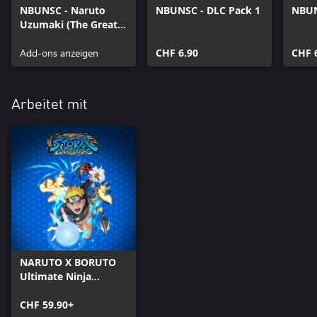
NBUNSC - Naruto
NBUNSC - DLC Pack 1
NBUN
Uzumaki (The Great
Ninja War: End)
Add-ons anzeigen
CHF 6.90
CHF 
Arbeitet mit
NARUTO X BORUTO
Ultimate Ninja
STORM
CONNECTIONS
CHF 59.90+