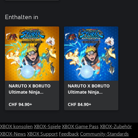
Enthalten in
NARUTO X BORUTO
NARUTO X BORUTO
Ultimate Ninja
Ultimate Ninja
STORM
STORM
CONNECTIONS
CHF 94.90+
CONNECTIONS
CHF 84.90+
Ultimate Edition
Deluxe Edition
XBOX konsolen
XBOX-Spiele
XBOX Game Pass
XBOX-Zubehör
XBOX-News
XBOX Support
Feedback
Community-Standards