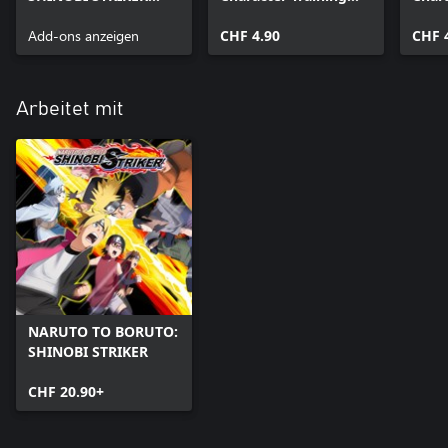
Secret Technique
Pack - Boruto
Pack
Amaterasu: Dual
Add-ons anzeigen
Uzumaki (Karma
CHF 4.90
Ver.)
CHF 
Layer
Progression)
Arbeitet mit
NARUTO TO BORUTO:
SHINOBI STRIKER
CHF 20.90+