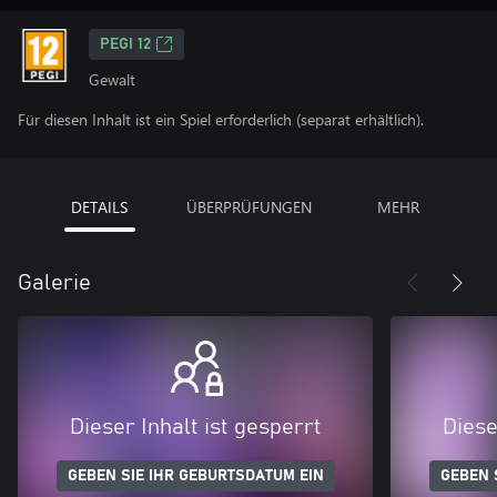
PEGI 12
Gewalt
Für diesen Inhalt ist ein Spiel erforderlich (separat erhältlich).
DETAILS
ÜBERPRÜFUNGEN
MEHR
Galerie
Dieser Inhalt ist gesperrt
Diese
GEBEN SIE IHR GEBURTSDATUM EIN
GEBEN 