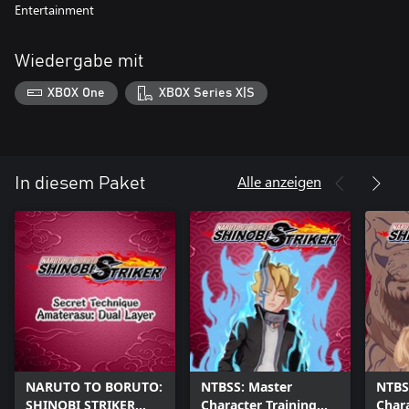
Entertainment
Wiedergabe mit
XBOX One
XBOX Series X|S
Alle anzeigen
In diesem Paket
NARUTO TO BORUTO:
NTBSS: Master
NTBS
SHINOBI STRIKER
Character Training
Chara