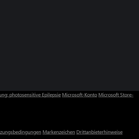
ng: photosensitive Epilepsie
Microsoft-Konto
Microsoft Store-
zungsbedingungen
Markenzeichen
Drittanbieterhinweise