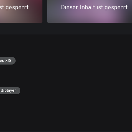
ist gesperrt
Dieser Inhalt ist gesperrt
es X|S
ltiplayer