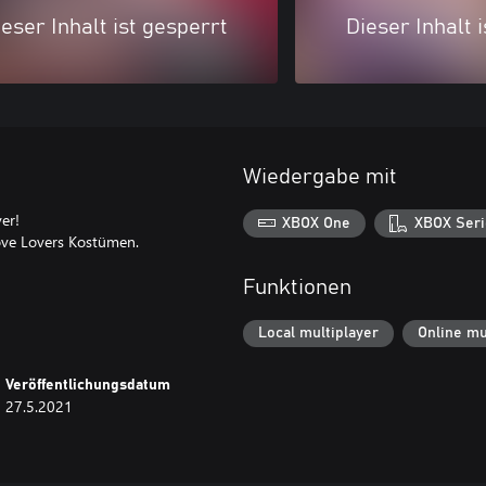
eser Inhalt ist gesperrt
Dieser Inhalt 
Wiedergabe mit
er!
XBOX One
XBOX Seri
ove Lovers Kostümen.
Funktionen
Local multiplayer
Online mu
Veröffentlichungsdatum
27.5.2021