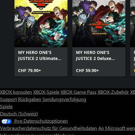
MY HERO ONE'S
MY HERO ONE'S
JUSTICE 2 Ultimate
JUSTICE 2 Deluxe
Edition
Edition
CHF 79.90+
CHF 59.90+
XBOX konsolen
XBOX-Spiele
XBOX Game Pass
XBOX-Zubehör
X
Support
Rückgaben
Sendungsverfolgung
Spiele
Deutsch (Schweiz)
Ihre Datenschutzoptionen
Verbraucherdatenschutz für Gesundheitsdaten
An Microsoft we