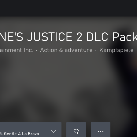
E'S JUSTICE 2 DLC Pack 
inment Inc.
•
Action & adventure
•
Kampfspiele
● ● ●
: Gentle & La Brava