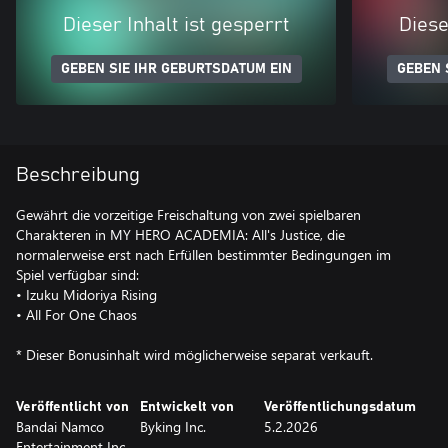
Dieser Inhalt ist gesperrt
Diese
GEBEN SIE IHR GEBURTSDATUM EIN
GEBEN 
Beschreibung
Gewährt die vorzeitige Freischaltung von zwei spielbaren
Charakteren in MY HERO ACADEMIA: All's Justice, die
normalerweise erst nach Erfüllen bestimmter Bedingungen im
Spiel verfügbar sind:
• Izuku Midoriya Rising
• All For One Chaos
* Dieser Bonusinhalt wird möglicherweise separat verkauft.
Veröffentlicht von
Entwickelt von
Veröffentlichungsdatum
Bandai Namco
Byking Inc.
5.2.2026
Entertainment Inc.