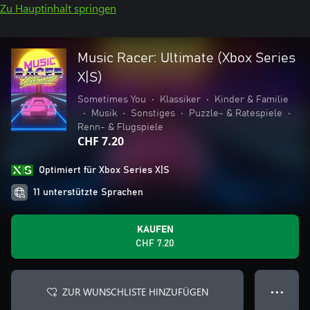
Zu Hauptinhalt springen
Music Racer: Ultimate (Xbox Series
X|S)
Sometimes You
•
Klassiker
•
Kinder & Familie
•
Musik
•
Sonstiges
•
Puzzle- & Ratespiele
•
Renn- & Flugspiele
CHF 7.20
Optimiert für Xbox Series X|S
11 unterstützte Sprachen
KAUFEN
CHF 7.20
ZUR WUNSCHLISTE HINZUFÜGEN
● ● ●