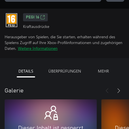
PEGI 16
Kraftausdrücke
Herausgeber von Spielen, die Sie starten, erhalten während des
Spielens Zugriff auf Ihre Xbox-Profilinformationen und zugehörigen
Daten.
Weitere Informationen
DETAILS
ÜBERPRÜFUNGEN
MEHR
Galerie
Dieser Inhalt ist gesperrt
Diese