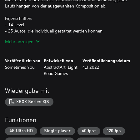
Laufs hängen von der ausgewählten Komposition ab.
Eigenschaften:
- 14 Level
- 25 Autos, die individuell gestaltet werden können
- Schöne Neonfarben, Grafiken im Retrostil
Mehr anzeigen
- 4 Spielmodi
- Musikbibliothek
Veröffentlicht von
Entwickelt von
Veröffentlichungsdatum
Sometimes You
AbstractArt, Light
4.3.2022
Road Games
Wiedergabe mit
XBOX Series X|S
Funktionen
4K Ultra HD
Single player
60 fps+
120 fps