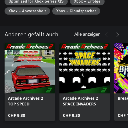
Optimized for Xbox Series X|S
Xbox – Erfolge
Xbox – Anwesenheit
Xbox – Cloudspeicher
Alle anzeigen
Anderen gefällt auch
Arcade Archives 2
Arcade Archives 2
Brea
TOP SPEED
SPACE INVADERS
CHF 9.30
CHF 9.30
CHF 