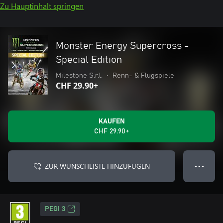
Zu Hauptinhalt springen
Monster Energy Supercross -
Special Edition
Milestone S.r.l.
•
Renn- & Flugspiele
CHF 29.90+
KAUFEN
CHF 29.90+
ZUR WUNSCHLISTE HINZUFÜGEN
● ● ●
PEGI 3