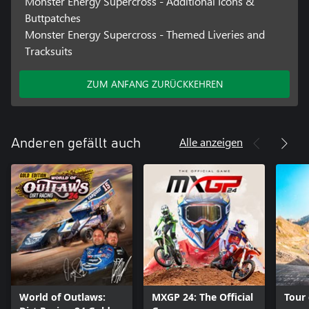
Monster Energy Supercross - Additional Icons &
Buttpatches
Monster Energy Supercross - Themed Liveries and
Tracksuits
ZUM ANFANG ZURÜCKKEHREN
Alle anzeigen
Anderen gefällt auch
World of Outlaws:
MXGP 24: The Official
Tour