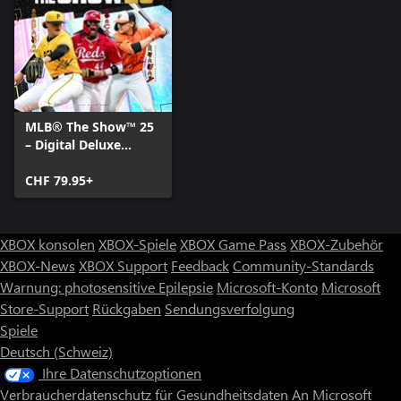
MLB® The Show™ 25
– Digital Deluxe
Edition
CHF 79.95+
XBOX konsolen
XBOX-Spiele
XBOX Game Pass
XBOX-Zubehör
XBOX-News
XBOX Support
Feedback
Community-Standards
Warnung: photosensitive Epilepsie
Microsoft-Konto
Microsoft
Store-Support
Rückgaben
Sendungsverfolgung
Spiele
Deutsch (Schweiz)
Ihre Datenschutzoptionen
Verbraucherdatenschutz für Gesundheitsdaten
An Microsoft