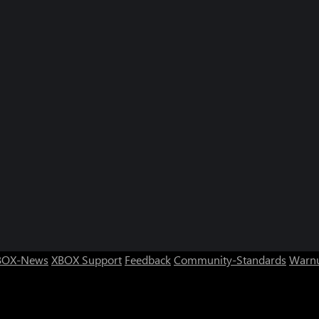
BOX-News
XBOX Support
Feedback
Community-Standards
Warnu