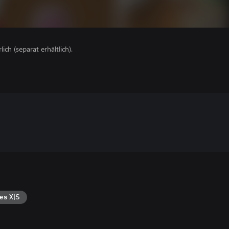
lich (separat erhältlich).
es X|S