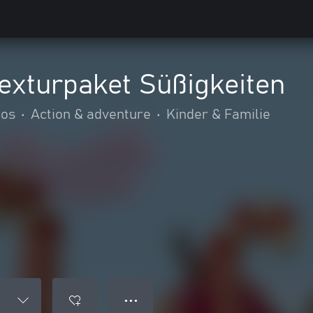
exturpaket Süßigkeiten
ios
•
Action & adventure
•
Kinder & Familie
● ● ●