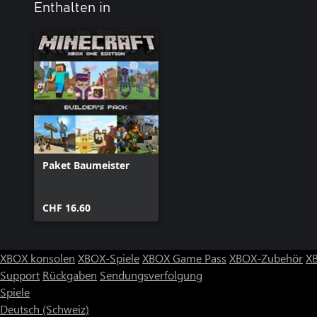
Enthalten in
Paket Baumeister
CHF 16.60
XBOX konsolen
XBOX-Spiele
XBOX Game Pass
XBOX-Zubehör
X
Support
Rückgaben
Sendungsverfolgung
Spiele
Deutsch (Schweiz)