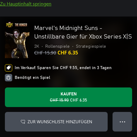
Zu Hauptinhalt springen
Marvel's Midnight Suns -
Unstillbare Gier für Xbox Series X|S
2K
•
Rollenspiele
•
Strategiespiele
CHF 15.90
CHF 6.35
Im Verkauf: Sparen Sie CHF 9.55, endet in 3 Tagen
Benötigt ein Spiel
KAUFEN
CHF 15.90
CHF 6.35
ZUR WUNSCHLISTE HINZUFÜGEN
● ● ●