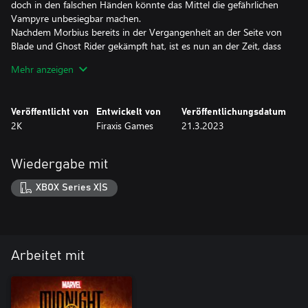
doch in den falschen Händen könnte das Mittel die gefährlichen
Vampyre unbesiegbar machen.
Nachdem Morbius bereits in der Vergangenheit an der Seite von
Blade und Ghost Rider gekämpft hat, ist es nun an der Zeit, dass
er seinen Blutrausch ein letztes Mal stillt und den Midnight Suns
Mehr anzeigen
hilft, das untote Übel auszurotten.
Dieser Inhalt ist im Season Pass enthalten und kann nur mit
Marvel's Midnight Suns gespielt werden.
Veröffentlicht von
Entwickelt von
Veröffentlichungsdatum
2K
Firaxis Games
21.3.2023
Wiedergabe mit
XBOX Series X|S
Arbeitet mit