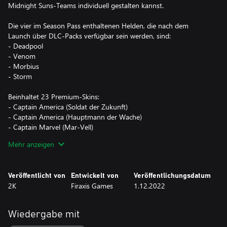
Midnight Suns-Teams individuell gestalten kannst.
Die vier im Season Pass enthaltenen Helden, die nach dem
Launch über DLC-Packs verfügbar sein werden, sind:
- Deadpool
- Venom
- Morbius
- Storm
Beinhaltet 23 Premium-Skins:
- Captain America (Soldat der Zukunft)
- Captain America (Hauptmann der Wache)
- Captain Marvel (Mar-Vell)
- Captain Marvel (Mittelalter-Marvel)
Mehr anzeigen
- Magik (Phoenix Five)
- Magik (New Mutants)
- Nico Minoru (Schwester Grimm)
Veröffentlicht von
Entwickelt von
Veröffentlichungsdatum
- Nico Minoru (Schattenhexe)
2K
Firaxis Games
1.12.2022
- Wolverine (X-Force)
- Wolverine (Logan)
- Blade (Dämonenjäger)
Wiedergabe mit
- Blade (Blade 1602)