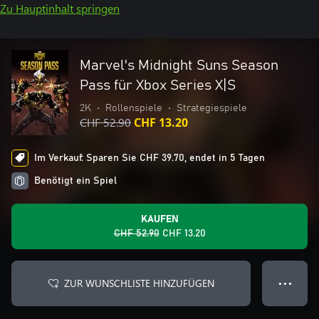
Zu Hauptinhalt springen
Marvel's Midnight Suns Season
Pass für Xbox Series X|S
2K
•
Rollenspiele
•
Strategiespiele
CHF 52.90
CHF 13.20
Im Verkauf: Sparen Sie CHF 39.70, endet in 5 Tagen
Benötigt ein Spiel
KAUFEN
CHF 52.90
CHF 13.20
ZUR WUNSCHLISTE HINZUFÜGEN
● ● ●