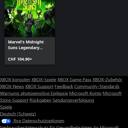
Marvel's Midnight
Suns Legendary
Edition für Xbox
Series X|S
CHF 104.90+
XBOX konsolen
XBOX-Spiele
XBOX Game Pass
XBOX-Zubehör
XBOX-News
XBOX Support
Feedback
Community-Standards
Warnung: photosensitive Epilepsie
Microsoft-Konto
Microsoft
Store-Support
Rückgaben
Sendungsverfolgung
Spiele
Deutsch (Schweiz)
Ihre Datenschutzoptionen
Verbraucherdatenschutz für Gesundheitsdaten
An Microsoft