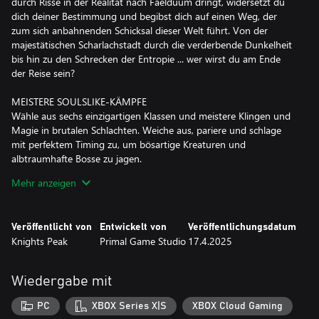
durch Risse in der Realität nach Faelduum dringt, widersetzt du
dich deiner Bestimmung und begibst dich auf einen Weg, der
zum sich anbahnenden Schicksal dieser Welt führt. Von der
majestätischen Scharlachstadt durch die verderbende Dunkelheit
bis hin zu den Schrecken der Entropie ... wer wirst du am Ende
der Reise sein?
MEISTERE SOULSLIKE-KÄMPFE
Wähle aus sechs einzigartigen Klassen und meistere Klingen und
Magie in brutalen Schlachten. Weiche aus, pariere und schlage
mit perfektem Timing zu, um bösartige Kreaturen und
albtraumhafte Bosse zu jagen.
Mehr anzeigen
TAUCHE IN EINE DUNKLE FANTASYWELT EIN
Verliere dich in einer unheimlichen Geschichte mit mehreren
Enden, die von Brian Mitsoda verfasst und von Christos Antoniou
Veröffentlicht von
Entwickelt von
Veröffentlichungsdatum
(Septicflesh) und dem FILMharmonic Orchestra Prague mit einem
Knights Peak
Primal Game Studio
17.4.2025
eindringlichen Soundtrack unterlegt wurde. 60 Quests und
75 einzigartige Orte warten darauf, von dir in dieser riesigen,
vernetzten Welt entdeckt zu werden.
Wiedergabe mit
TÖTE AUF DEINE ART
PC
XBOX Series X|S
XBOX Cloud Gaming
Erstelle deinen Inquisitor und entwickle ihn durch sechs