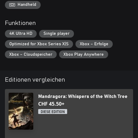
Talentbäume. Dir stehen Hunderte Aufwertungen für Fertigkeiten
Handheld
und den Kampf zu Verfügung. Stelle mächtige Waffen und
Ausrüstung her, um deinen Spielstil zu definieren, seltener zu
Funktionen
sterben und schneller zu töten.
4K Ultra HD
Single player
Du hast keine Erfahrung mit Action-RPGs oder Soulslike-Spielen?
Kein Problem! Du kannst den Schwierigkeitsgrad in den
Optimized for Xbox Series X|S
Xbox – Erfolge
Einstellungen ganz einfach an dein Fertigkeitsniveau anpassen.
Xbox – Cloudspeicher
Xbox Play Anywhere
Editionen vergleichen
Mandragora: Whispers of the Witch Tree
CHF 45.50+
DIESE EDITION