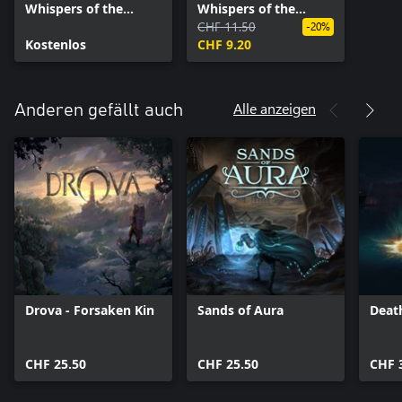
Whispers of the
Whispers of the
Witch Tree – Quest
Witch Tree –
CHF 11.50
-20%
„Dunkles Bier“
Kostenlos
Aufwertung auf die
CHF 9.20
Deluxe Edition
Alle anzeigen
Anderen gefällt auch
Drova - Forsaken Kin
Sands of Aura
Deat
CHF 25.50
CHF 25.50
CHF 