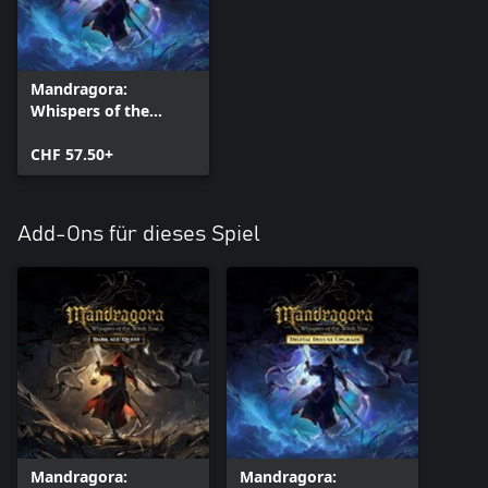
Mandragora:
Whispers of the
Witch Tree - Deluxe
Edition
CHF 57.50+
Add-Ons für dieses Spiel
Mandragora:
Mandragora: