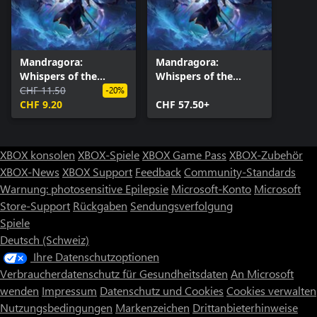
Mandragora:
Mandragora:
Whispers of the
Whispers of the
Witch Tree –
CHF 11.50
Witch Tree - Deluxe
-20%
Aufwertung auf die
CHF 9.20
Edition
CHF 57.50+
Deluxe Edition
XBOX konsolen
XBOX-Spiele
XBOX Game Pass
XBOX-Zubehör
XBOX-News
XBOX Support
Feedback
Community-Standards
Warnung: photosensitive Epilepsie
Microsoft-Konto
Microsoft
Store-Support
Rückgaben
Sendungsverfolgung
Spiele
Deutsch (Schweiz)
Ihre Datenschutzoptionen
Verbraucherdatenschutz für Gesundheitsdaten
An Microsoft
wenden
Impressum
Datenschutz und Cookies
Cookies verwalten
Nutzungsbedingungen
Markenzeichen
Drittanbieterhinweise