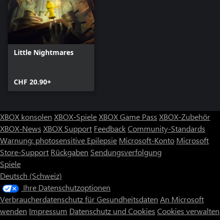
Little Nightmares
CHF 20.90+
XBOX konsolen
XBOX-Spiele
XBOX Game Pass
XBOX-Zubehör
XBOX-News
XBOX Support
Feedback
Community-Standards
Warnung: photosensitive Epilepsie
Microsoft-Konto
Microsoft
Store-Support
Rückgaben
Sendungsverfolgung
Spiele
Deutsch (Schweiz)
Ihre Datenschutzoptionen
Verbraucherdatenschutz für Gesundheitsdaten
An Microsoft
wenden
Impressum
Datenschutz und Cookies
Cookies verwalten