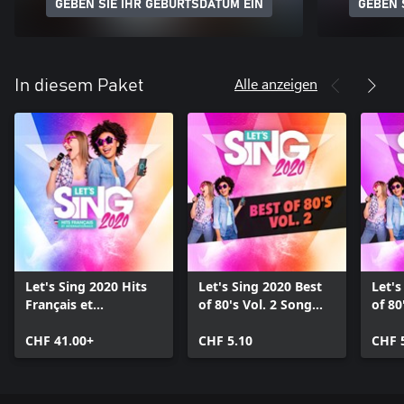
GEBEN SIE IHR GEBURTSDATUM EIN
GEBEN 
Alle anzeigen
In diesem Paket
Let's Sing 2020 Hits
Let's Sing 2020 Best
Let's
Français et
of 80's Vol. 2 Song
of 80
Internationaux
Pack
Pack
CHF 41.00+
CHF 5.10
CHF 