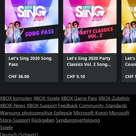
Let's Sing 2020 Song
Let's Sing 2020 Party
Let's
Pass
Classics Vol. 2 Song
Coun
Pack
Pack
CHF 36.00
CHF 5.10
CHF 
XBOX konsolen
XBOX-Spiele
XBOX Game Pass
XBOX-Zubehör
XBOX-News
XBOX Support
Feedback
Community-Standards
Warnung: photosensitive Epilepsie
Microsoft-Konto
Microsoft
Store-Support
Rückgaben
Sendungsverfolgung
Spiele
Deutsch (Schweiz)