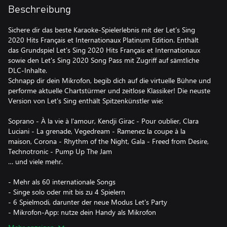
Beschreibung
Sichere dir das beste Karaoke-Spielerlebnis mit der Let’s Sing
2020 Hits Français et Internationaux Platinum Edition. Enthält
das Grundspiel Let’s Sing 2020 Hits Français et Internationaux
sowie den Let's Sing 2020 Song Pass mit Zugriff auf sämtliche
DLC-Inhalte.
Schnapp dir dein Mikrofon, begib dich auf die virtuelle Bühne und
performe aktuelle Chartstürmer und zeitlose Klassiker! Die neuste
Version von Let's Sing enthält Spitzenkünstler wie:
Soprano - À la vie à l'amour, Kendji Girac - Pour oublier, Clara
Luciani - La grenade, Vegedream - Ramenez la coupe à la
maison, Corona - Rhythm of the Night, Gala - Freed from Desire,
Technotronic - Pump Up The Jam
… und viele mehr.
- Mehr als 60 internationale Songs
- Singe solo oder mit bis zu 4 Spielern
- 6 Spielmodi, darunter der neue Modus Let's Party
- Mikrofon-App: nutze dein Handy als Mikrofon