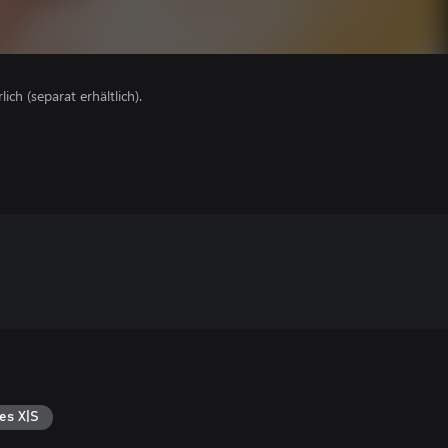
lich (separat erhältlich).
es X|S