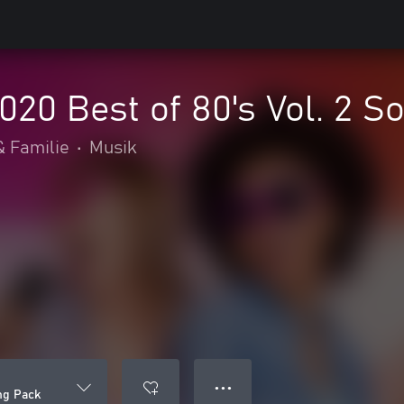
2020 Best of 80's Vol. 2 
& Familie
•
Musik
● ● ●
ong Pack