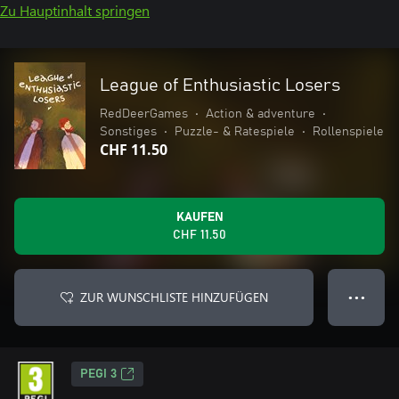
Zu Hauptinhalt springen
League of Enthusiastic Losers
RedDeerGames
•
Action & adventure
•
Sonstiges
•
Puzzle- & Ratespiele
•
Rollenspiele
CHF 11.50
KAUFEN
CHF 11.50
ZUR WUNSCHLISTE HINZUFÜGEN
● ● ●
PEGI 3