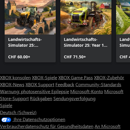
Landwirtschafts-
Landwirtschafts-
Land
Simulator 25:
Simulator 25: Year 1
Simul
Highlands Fishing
Bundle
Seas
Edition
CHF 60.00+
CHF 71.50+
CHF 
XBOX konsolen
XBOX-Spiele
XBOX Game Pass
XBOX-Zubehör
XBOX-News
XBOX Support
Feedback
Community-Standards
Warnung: photosensitive Epilepsie
Microsoft-Konto
Microsoft
Store-Support
Rückgaben
Sendungsverfolgung
Spiele
Deutsch (Schweiz)
Ihre Datenschutzoptionen
Verbraucherdatenschutz für Gesundheitsdaten
An Microsoft