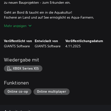
zu neuen Bauprojekten - zum Erkunden ein.
Geht an Bord & taucht ein in die Aquakultur!
Fischerei an Land und auf See ermöglicht es Aqua-Farmern,
Fische zu züchten und aufzuziehen. In See zu stechen eröffnet
Mehr anzeigen
eine neue Methode zur Ressourcengewinnung sowie eine
friedliche Auszeit über Felder, Wälder und Ställe hinaus.
Gemütliches Angeln vom Ufer aus, mit der Rute in der Hand,
Veröffentlicht von
Entwickelt von
Veröffentlichungsdatum
rundet das Bild eines entspannten Lebens am Wasser ab.
GIANTS Software
GIANTS Software
4.11.2025
Fisch & Zwiebeln + Neue Marken & Maschinen
Während Lachs und Regenbogenforelle die salzigen Gewässer
Wiedergabe mit
von Kinlaig bevölkern, gibt es auf dem Land eine neue Feldfrucht:
Zwiebeln, spezielles Gerät inklusive. Die Fahrzeug- und
XBOX Series X|S
Geräteflotte wächst nämlich ebenfalls: Vier neue Marken feiern
ihr Debüt in der Serie: Monosem, Can-Am, Agri-Spread und GT
Bunning.
Funktionen
Online co-op
Online multiplayer