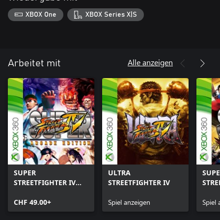
XBOX One
XBOX Series X|S
Alle anzeigen
Arbeitet mit
SUPER
ULTRA
SUPE
STREETFIGHTER IV
STREETFIGHTER IV
STRE
ARCADE EDITION
CHF 49.00+
Spiel anzeigen
Spiel