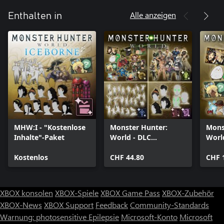
Alle anzeigen
Enthalten in
MHW:I - "Kostenlose
Monster Hunter:
Mons
Inhalte"-Paket
World - DLC
Worl
Collection
Stick
Kostenlos
CHF 44.80
CHF 
XBOX konsolen
XBOX-Spiele
XBOX Game Pass
XBOX-Zubehör
XBOX-News
XBOX Support
Feedback
Community-Standards
Warnung: photosensitive Epilepsie
Microsoft-Konto
Microsoft