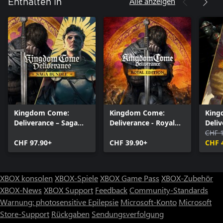
Alle anzeigen
Enthalten in
Kingdom Come:
Kingdom Come:
King
Deliverance – Saga
Deliverance - Royal
Deliv
Bundle
Edition
Colle
CHF 
CHF 97.90+
CHF 39.90+
CHF 
XBOX konsolen
XBOX-Spiele
XBOX Game Pass
XBOX-Zubehör
XBOX-News
XBOX Support
Feedback
Community-Standards
Warnung: photosensitive Epilepsie
Microsoft-Konto
Microsoft
Store-Support
Rückgaben
Sendungsverfolgung