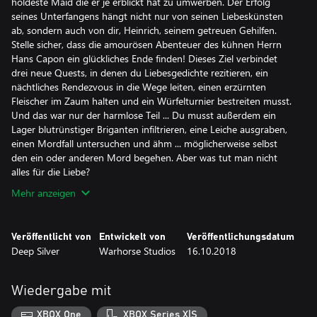
holdeste Maid die er je erblickt hat zu umwerben. Der Erfolg
seines Unterfangens hängt nicht nur von seinen Liebeskünsten
ab, sondern auch von dir, Heinrich, seinem getreuen Gehilfen.
Stelle sicher, dass die amourösen Abenteuer des kühnen Herrn
Hans Capon ein glückliches Ende finden! Dieses Ziel verbindet
drei neue Quests, in denen du Liebesgedichte rezitieren, ein
nächtliches Rendezvous in die Wege leiten, einen erzürnten
Fleischer im Zaum halten und ein Würfelturnier bestreiten musst.
Und das war nur der harmlose Teil ... Du musst außerdem ein
Lager blutrünstiger Briganten infiltrieren, eine Leiche ausgraben,
einen Mordfall untersuchen und ähm ... möglicherweise selbst
den ein oder anderen Mord begehen. Aber was tut man nicht
alles für die Liebe?
Mehr anzeigen
Veröffentlicht von
Entwickelt von
Veröffentlichungsdatum
Deep Silver
Warhorse Studios
16.10.2018
Wiedergabe mit
XBOX One
XBOX Series X|S