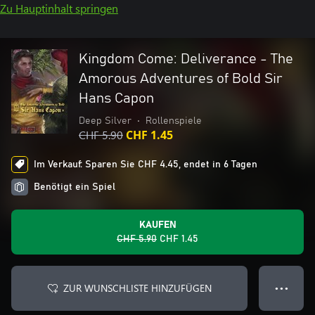
Zu Hauptinhalt springen
Kingdom Come: Deliverance - The
Amorous Adventures of Bold Sir
Hans Capon
Deep Silver
•
Rollenspiele
CHF 5.90
CHF 1.45
Im Verkauf: Sparen Sie CHF 4.45, endet in 6 Tagen
Benötigt ein Spiel
KAUFEN
CHF 5.90
CHF 1.45
ZUR WUNSCHLISTE HINZUFÜGEN
● ● ●