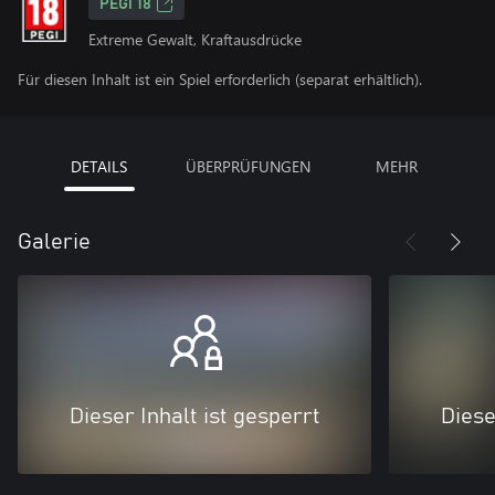
PEGI 18
Extreme Gewalt, Kraftausdrücke
Für diesen Inhalt ist ein Spiel erforderlich (separat erhältlich).
DETAILS
ÜBERPRÜFUNGEN
MEHR
Galerie
Dieser Inhalt ist gesperrt
Diese