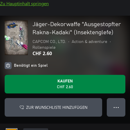
Zu Hauptinhalt springen
Jäger-Dekorwaffe "Ausgestopfter
Rakna-Kadaki" (Insektenglefe)
CAPCOM CO., LTD.
•
Action & adventure
•
Rollenspiele
CHF 2.60
Benötigt ein Spiel
KAUFEN
CHF 2.60
ZUR WUNSCHLISTE HINZUFÜGEN
● ● ●