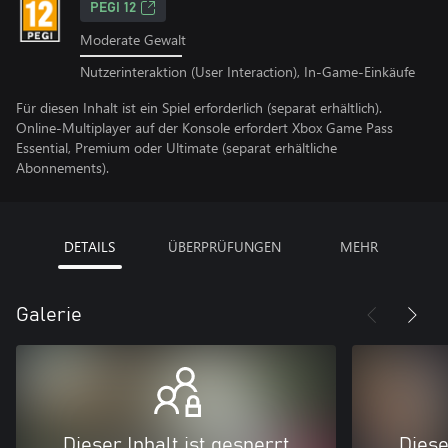
PEGI 12
Moderate Gewalt
Nutzerinteraktion (User Interaction), In-Game-Einkäufe
Für diesen Inhalt ist ein Spiel erforderlich (separat erhältlich).
Online-Multiplayer auf der Konsole erfordert Xbox Game Pass
Essential, Premium oder Ultimate (separat erhältliche
Abonnements).
DETAILS
ÜBERPRÜFUNGEN
MEHR
Galerie
Dieser Inhalt ist gesperrt
Diese