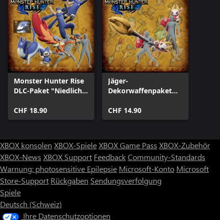
Monster Hunter Rise
Jäger-
DLC-Paket "Niedlich
Dekorwaffenpaket
und knuffig"
"Ausgestopftes
CHF 18.90
Monster"
CHF 14.90
XBOX konsolen
XBOX-Spiele
XBOX Game Pass
XBOX-Zubehör
XBOX-News
XBOX Support
Feedback
Community-Standards
Warnung: photosensitive Epilepsie
Microsoft-Konto
Microsoft
Store-Support
Rückgaben
Sendungsverfolgung
Spiele
Deutsch (Schweiz)
Ihre Datenschutzoptionen