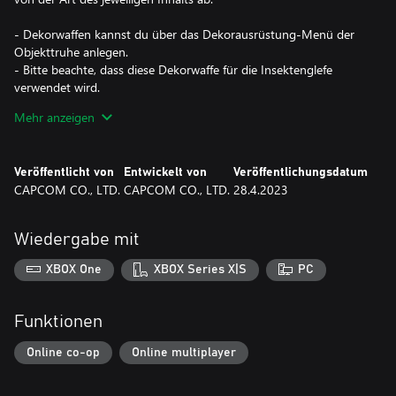
- Dekorwaffen kannst du über das Dekorausrüstung-Menü der
Objekttruhe anlegen.
- Bitte beachte, dass diese Dekorwaffe für die Insektenglefe
verwendet wird.
- Dekorwaffen sind "Skins", die das Aussehen des Charakters
Mehr anzeigen
ändern. Sie haben keinen Einfluss auf dessen Werte oder
Fähigkeiten.
Veröffentlicht von
Entwickelt von
Veröffentlichungsdatum
*Dieser Inhalt ist auch als Teil eines oder mehrerer Bundles
CAPCOM CO., LTD.
CAPCOM CO., LTD.
28.4.2023
erhältlich. Bitte überprüfe deine bisherigen Käufe, um doppelte
Käufe zu vermeiden.
Wiedergabe mit
XBOX One
XBOX Series X|S
PC
Funktionen
Online co-op
Online multiplayer