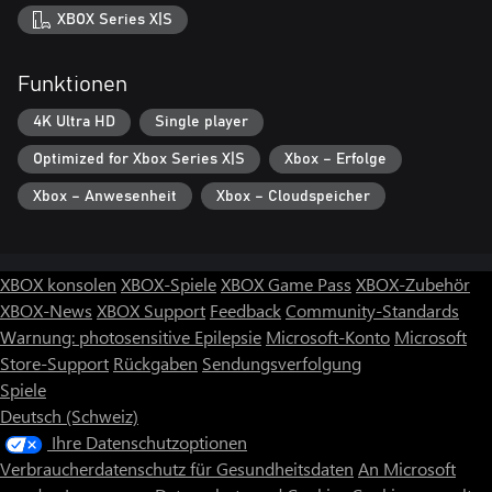
XBOX Series X|S
Funktionen
4K Ultra HD
Single player
Optimized for Xbox Series X|S
Xbox – Erfolge
Xbox – Anwesenheit
Xbox – Cloudspeicher
XBOX konsolen
XBOX-Spiele
XBOX Game Pass
XBOX-Zubehör
XBOX-News
XBOX Support
Feedback
Community-Standards
Warnung: photosensitive Epilepsie
Microsoft-Konto
Microsoft
Store-Support
Rückgaben
Sendungsverfolgung
Spiele
Deutsch (Schweiz)
Ihre Datenschutzoptionen
Verbraucherdatenschutz für Gesundheitsdaten
An Microsoft