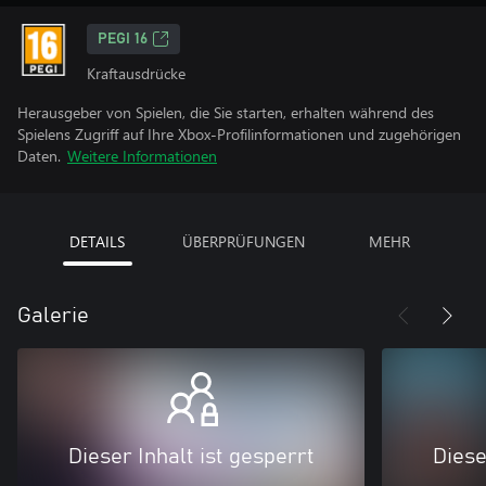
PEGI 16
Kraftausdrücke
Herausgeber von Spielen, die Sie starten, erhalten während des
Spielens Zugriff auf Ihre Xbox-Profilinformationen und zugehörigen
Daten.
Weitere Informationen
DETAILS
ÜBERPRÜFUNGEN
MEHR
Galerie
Dieser Inhalt ist gesperrt
Diese