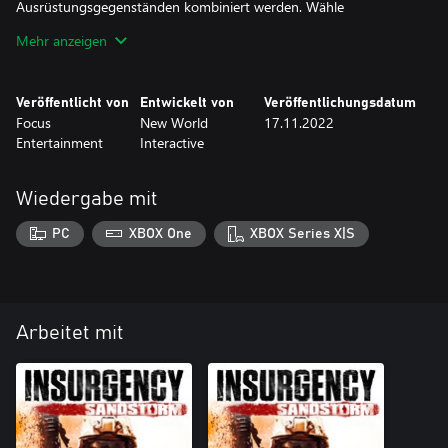
Ausrüstungsgegenständen kombiniert werden. Wähle
„Anpassen“ im Hauptmenü, um sie auszurüsten.
Mehr anzeigen
Das Waffenskin-Set „Black Powder“ ist im Paket „Livewire-Set“
enthalten.
Veröffentlicht von
Entwickelt von
Veröffentlichungsdatum
Focus
New World
17.11.2022
Entertainment
Interactive
Wiedergabe mit
PC
XBOX One
XBOX Series X|S
Arbeitet mit