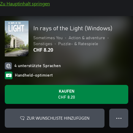
Zu Hauptinhalt springen
In rays of the Light (Windows)
Sometimes You
•
Action & adventure
•
Sonstiges
•
Puzzle- & Ratespiele
CHF 8.20
4 unterstützte Sprachen
Handheld-optimiert
KAUFEN
CHF 8.20
ZUR WUNSCHLISTE HINZUFÜGEN
● ● ●