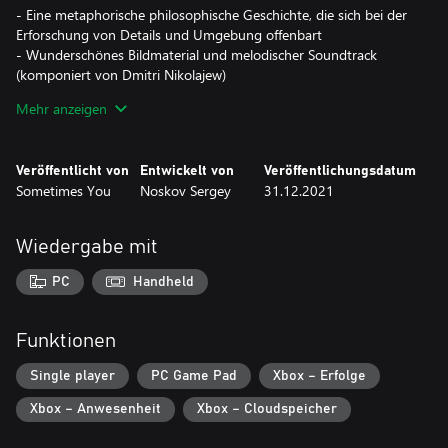
- Eine metaphorische philosophische Geschichte, die sich bei der
Erforschung von Details und Umgebung offenbart
- Wunderschönes Bildmaterial und melodischer Soundtrack
(komponiert von Dmitri Nikolajew)
- Zwei Endungen
Mehr anzeigen
- Neuauflage des Spiels "The Light" (2012)
Veröffentlicht von
Entwickelt von
Veröffentlichungsdatum
Sometimes You
Noskov Sergey
31.12.2021
Wiedergabe mit
PC
Handheld
Funktionen
Single player
PC Game Pad
Xbox – Erfolge
Xbox – Anwesenheit
Xbox – Cloudspeicher