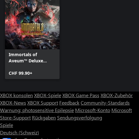
Immortals of
Aveum™ Deluxe
Edition
CHF 99.90+
XBOX konsolen
XBOX-Spiele
XBOX Game Pass
XBOX-Zubehör
XBOX-News
XBOX Support
Feedback
Community-Standards
Warnung: photosensitive Epilepsie
Microsoft-Konto
Microsoft
Store-Support
Rückgaben
Sendungsverfolgung
Spiele
Deutsch (Schweiz)