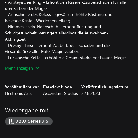
- Aristeyischer Ring – Erhöht den Raserei-Zauberschaden für alle
drei Farben der Magie.
- Armschiene des Koloss – gewährt erhöhte Rüstung und
heilende Kristall-Wiederherstellung.
- Himmelsinseln-Handschuh – erhöht Rüstung und
Schildgesundheit, verringert allerdings die Ausweichen-
Abklingzeit.
- Dresnyr-Linse – erhöht Zauberbruch-Schaden und die
Gesamtstärke aller Rote-Magie-Zauber.
- Lucianische Kette – erhöht die Gesamtstärke der blauen Magie
und verringert die Abklingzeit aller Peitschenkontrollzauber.
Mehr anzeigen
- Phiole der Pentacade – erhöht die Dauer von Haftzaubern und
die Gesamtstärke aller Grüne-Magie-Zauber.
Veröffentlicht von
Entwickelt von
Veröffentlichungsdatum
*Immortals of Aveum™ (separat erhältlich) sowie alle
Electronic Arts
Ascendant Studios
22.8.2023
Spielupdates erforderlich.
Wiedergabe mit
XBOX Series X|S