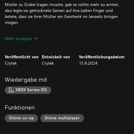
Mutter zu Grabe tragen musste, gab es nichts mehr zu ernten,
also legte sie getrocknete Samen auf ihre kalten Finger und
betete, dass sie ihrer Mutter ein Geschenk im Jenseits bringen
mögen.
Die Erntezeit kam erneut, und durch das verwesende Fleisch ihrer
Mehr anzeigen
Familie wurde die Ernte üppiger und reicher als je zuvor. Die
ausgehungerte Maeve aß sich satt, und als ihr hagerer Körper
nicht mehr essen konnte, teilte sie mit den Vögeln, den
Veröffentlicht von
Entwickelt von
Veröffentlichungsdatum
Kaninchen und den Rehen.
Crytek
Crytek
15.8.2024
Maeve blieb allein, und es dauerte viele Jahre, bis sie wieder
andere Personen traf. Doch als es soweit kam, sah sie keine
Wiedergabe mit
Menschen mehr vor sich. Angewidert von der Gier der
Verfaulenden, die sich weigerten, das zurückzugeben, was ihnen
XBOX Series X|S
nicht mehr gehörte, machte sie ihre Werkzeuge zu Waffen und
ließ ihre Heimat hinter sich. Sie folgte dem Duft des Todes zum
Bayou und bereitete sich auf eine andere Art der Ernte vor."
Funktionen
Online co-op
Online multiplayer