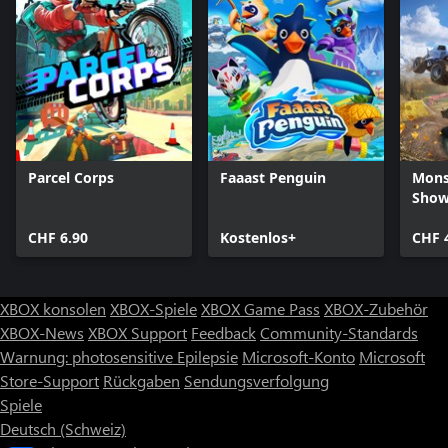
Parcel Corps
Faaast Penguin
Mons
Sho
CHF 6.90
Kostenlos+
CHF 
XBOX konsolen
XBOX-Spiele
XBOX Game Pass
XBOX-Zubehör
XBOX-News
XBOX Support
Feedback
Community-Standards
Warnung: photosensitive Epilepsie
Microsoft-Konto
Microsoft
Store-Support
Rückgaben
Sendungsverfolgung
Spiele
Deutsch (Schweiz)