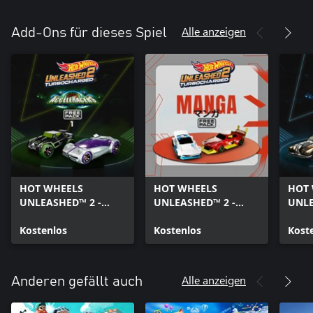
Alle anzeigen
Add-Ons für dieses Spiel
HOT WHEELS
HOT WHEELS
HOT
UNLEASHED™ 2 -
UNLEASHED™ 2 -
UNLE
AcceleRacers Free
Manga Free Pack
Acce
Pack 1
Kostenlos
Kostenlos
Pack
Kost
Alle anzeigen
Anderen gefällt auch