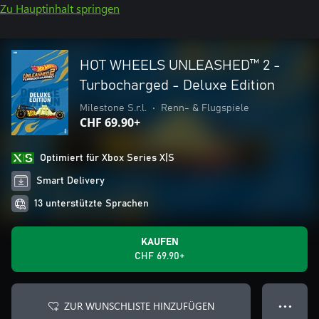
Zu Hauptinhalt springen
HOT WHEELS UNLEASHED™ 2 -
Turbocharged - Deluxe Edition
Milestone S.r.l.
•
Renn- & Flugspiele
CHF 69.90+
Optimiert für Xbox Series X|S
Smart Delivery
13 unterstützte Sprachen
KAUFEN
CHF 69.90+
ZUR WUNSCHLISTE HINZUFÜGEN
● ● ●