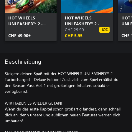
HOT WHEELS
HOT WHEELS
HOT
UNLEASHED™ 2 -
UNLEASHED™ 2 -
UNLE
Turbocharged
Season Pass Vol. 1
CHF 29.90
Twin
-80%
CHF 49.90+
CHF 5.95
Editi
CHF 
Beschreibung
Steigere deinen Spaß mit der HOT WHEELS UNLEASHED™ 2 -
Turbocharged - Deluxe Edition! Zusätzlich zum Spiel erhältst du
den Season Pass Vol. 1 mit großartigen Inhalten, sobald er
verfügbar ist.
WIR HABEN ES WIEDER GETAN!
Wenn du das erste Kapitel schon großartig fandest, dann schnall
dich an, denn unsere unglaublichen neuen Features werden dich
umhauen!