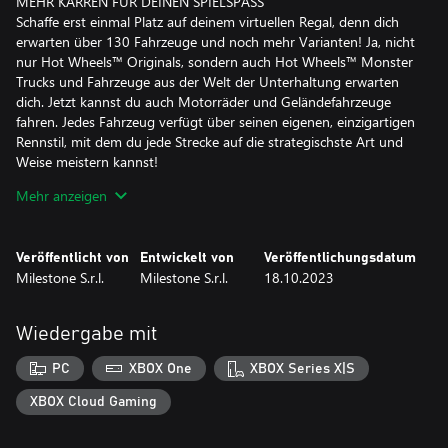
MEHR KARREN FÜR DEINEN SPIELSPASS
Schaffe erst einmal Platz auf deinem virtuellen Regal, denn dich
erwarten über 130 Fahrzeuge und noch mehr Varianten! Ja, nicht
nur Hot Wheels™ Originals, sondern auch Hot Wheels™ Monster
Trucks und Fahrzeuge aus der Welt der Unterhaltung erwarten
dich. Jetzt kannst du auch Motorräder und Geländefahrzeuge
fahren. Jedes Fahrzeug verfügt über seinen eigenen, einzigartigen
Rennstil, mit dem du jede Strecke auf die strategischste Art und
Weise meistern kannst!
Ein brandneues System legt die Fahrzeugkategorie fest, die mit
Mehr anzeigen
einem speziellen Talentbaum aufgewertet werden. Dies wirkt sich
direkt auf die Leistung aus. Erlebe, wie dein Fahrzeug unschlagbar
wird!
Veröffentlicht von
Entwickelt von
Veröffentlichungsdatum
Milestone S.r.l.
Milestone S.r.l.
18.10.2023
NEUE ORTE ZUM WOHLFÜHLEN
Ob im Hinterhof eines Vorstadthauses oder auf einem
Minigolfplatz in einem Dorf im Wilden Westen – deine Strecken
Wiedergabe mit
werden sich inmitten einer atemberaubenden Umgebung
befinden!
PC
XBOX One
XBOX Series X|S
Entdecke 5 brandneue Orte und ihre Geheimnisse und du wirst
dich gleichermaßen an ihnen und auf dem Siegerpodest zu Hause
XBOX Cloud Gaming
fühlen.
Neue Terrains bieten eine weitere fantastische Neuerung, die