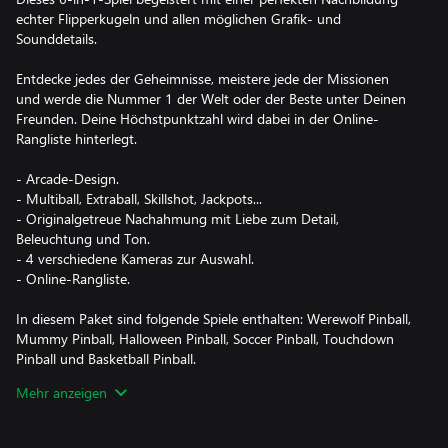
echter Flipperkugeln und allen möglichen Grafik- und
Sounddetails.
Entdecke jedes der Geheimnisse, meistere jede der Missionen
und werde die Nummer 1 der Welt oder der Beste unter Deinen
Freunden. Deine Höchstpunktzahl wird dabei in der Online-
Rangliste hinterlegt.
- Arcade-Design.
- Multiball, Extraball, Skillshot, Jackpots...
- Originalgetreue Nachahmung mit Liebe zum Detail,
Beleuchtung und Ton.
- 4 verschiedene Kameras zur Auswahl.
- Online-Rangliste.
In diesem Paket sind folgende Spiele enthalten: Werewolf Pinball,
Mummy Pinball, Halloween Pinball, Soccer Pinball, Touchdown
Pinball und Basketball Pinball.
Wenn Du willst, kannst Du sie auch einzeln im Microsoft Store
Mehr anzeigen
kaufen.