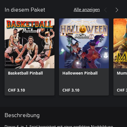
Alle anzeigen
In diesem Paket
Basketball Pinball
Halloween Pinball
Mumm
CHF 3.10
CHF 3.10
CHF 
Beschreibung
Dieses 6-in-1-Spiel begeistert mit einer perfekten Nachbildung