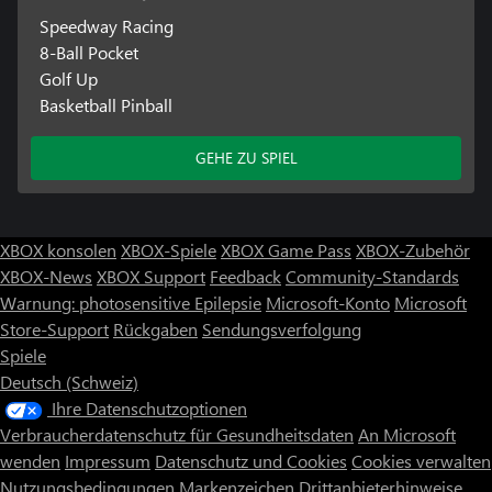
Speedway Racing
8-Ball Pocket
Golf Up
Basketball Pinball
GEHE ZU SPIEL
XBOX konsolen
XBOX-Spiele
XBOX Game Pass
XBOX-Zubehör
XBOX-News
XBOX Support
Feedback
Community-Standards
Warnung: photosensitive Epilepsie
Microsoft-Konto
Microsoft
Store-Support
Rückgaben
Sendungsverfolgung
Spiele
Deutsch (Schweiz)
Ihre Datenschutzoptionen
Verbraucherdatenschutz für Gesundheitsdaten
An Microsoft
wenden
Impressum
Datenschutz und Cookies
Cookies verwalten
Nutzungsbedingungen
Markenzeichen
Drittanbieterhinweise