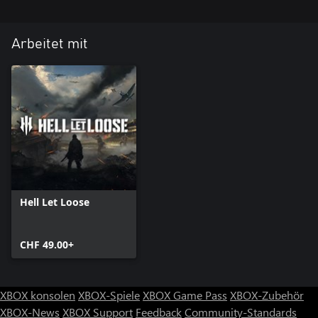
Arbeitet mit
Hell Let Loose
CHF 49.00+
XBOX konsolen
XBOX-Spiele
XBOX Game Pass
XBOX-Zubehör
XBOX-News
XBOX Support
Feedback
Community-Standards