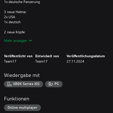
1x deutsche Panzerung
3 neue Helme:
2x USA
1x deutsch
2 neue Köpfe:
1x USA
Mehr anzeigen
1x deutsch
Veröffentlicht von
Entwickelt von
Veröffentlichungsdatum
Team17
Team17
27.11.2024
Wiedergabe mit
XBOX Series X|S
PC
Funktionen
Online multiplayer