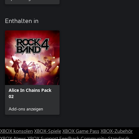
Enthalten in
Alice In Chains Pack
02
Add-ons anzeigen
XBOX konsolen
XBOX-Spiele
XBOX Game Pass
XBOX-Zubehör
XBOX-News
XBOX Support
Feedback
Community-Standards