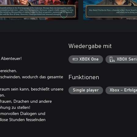
Wiedergabe mit
e Abenteuer!
XBOX One
XBOX Seri
ereichen.
Verschwinden, wodurch das gesamte
Funktionen
Traum sein kann, beschließt unsere
Single player
Xbox – Erfolg
en.
gfrauen, Drachen und andere
ohung zu stellen!
umorvollen Dialogen und
dlose Stunden fesselnden