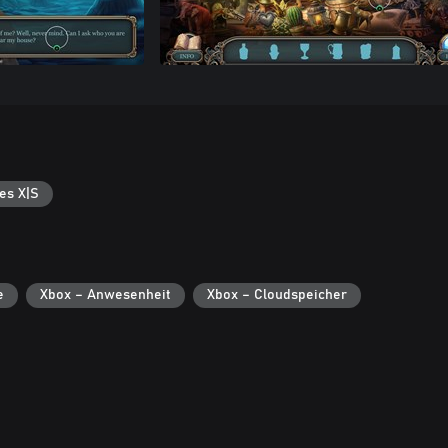
es X|S
e
Xbox – Anwesenheit
Xbox – Cloudspeicher