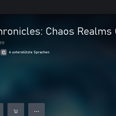
onicles: Chaos Realms C
es
4 unterstützte Sprachen
● ● ●