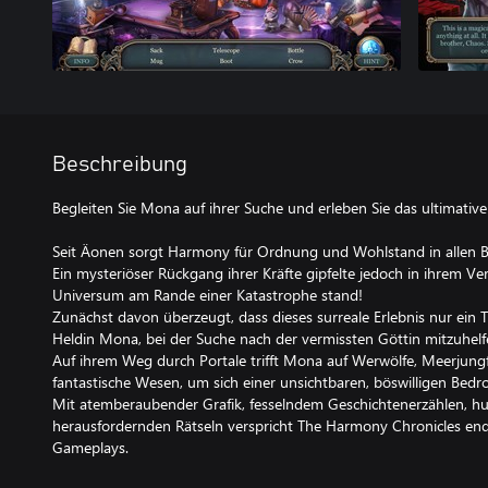
Beschreibung
Begleiten Sie Mona auf ihrer Suche und erleben Sie das ultimativ
Seit Äonen sorgt Harmony für Ordnung und Wohlstand in allen B
Ein mysteriöser Rückgang ihrer Kräfte gipfelte jedoch in ihrem 
Universum am Rande einer Katastrophe stand!
Zunächst davon überzeugt, dass dieses surreale Erlebnis nur ein 
Heldin Mona, bei der Suche nach der vermissten Göttin mitzuhelf
Auf ihrem Weg durch Portale trifft Mona auf Werwölfe, Meerjun
fantastische Wesen, um sich einer unsichtbaren, böswilligen Bedr
Mit atemberaubender Grafik, fesselndem Geschichtenerzählen, h
herausfordernden Rätseln verspricht The Harmony Chronicles en
Gameplays.