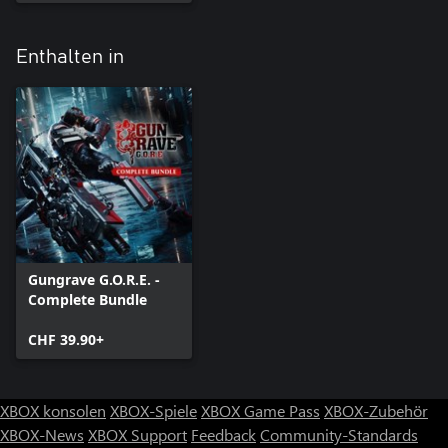
Enthalten in
Gungrave G.O.R.E. -
Complete Bundle
CHF 39.90+
XBOX konsolen
XBOX-Spiele
XBOX Game Pass
XBOX-Zubehör
XBOX-News
XBOX Support
Feedback
Community-Standards