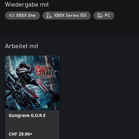
Wiedergabe mit
XBOX One
XBOX Series X|S
PC
Arbeitet mit
Gungrave G.O.R.E
CHF 29.90+