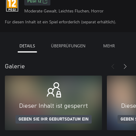
PEGI 12
Moderate Gewalt, Leichtes Fluchen, Horror
Für diesen Inhalt ist ein Spiel erforderlich (separat erhältlich).
DETAILS
ÜBERPRÜFUNGEN
MEHR
Galerie
Dieser Inhalt ist gesperrt
Diese
GEBEN SIE IHR GEBURTSDATUM EIN
GEBEN 