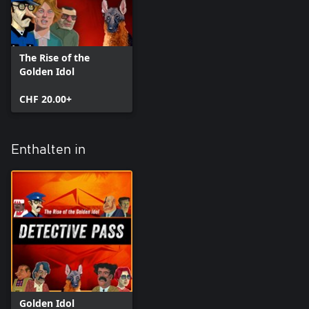
Verbotene Artefakte
Nutze Schlussfolgerung, um Wahrheit von Fiktion zu
unterscheiden, komplexe Pläne aufzudecken, außergewöhnliche
Artefakte zu analysieren und so bloßzustellen, wie gute Absichten
The Rise of the
Wegbereiter für Ruin sein können. Der Ruf der Macht kann der
Golden Idol
CHF 20.00+
Enthalten in
Golden Idol