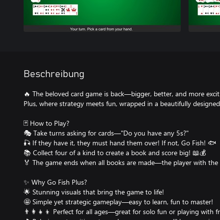
Beschreibung
🔥 The beloved card game is back—bigger, better, and more exciti
Plus, where strategy meets fun, wrapped in a beautifully design
🃏 How to Play?
🎭 Take turns asking for cards—"Do you have any 5s?"
🎣 If they have it, they must hand them over! If not, Go Fish! 🐟
📚 Collect four of a kind to create a book and score big! 📖💰
🏅 The game ends when all books are made—the player with the
✨ Why Go Fish Plus?
🌟 Stunning visuals that bring the game to life!
🤩 Simple yet strategic gameplay—easy to learn, fun to master!
👨‍👩‍👧‍👦 Perfect for all ages—great for solo fun or playing with f