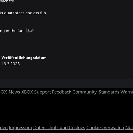
back to!
us guarantees endless fun,
Veröffentlichungsdatum
13.3.2025
BOX-News
XBOX Support
Feedback
Community-Standards
Warnu
nden
Impressum
Datenschutz und Cookies
Cookies verwalten
Nut