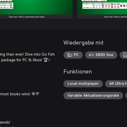
Wiedergabe mit
ng than ever! Dive into Go Fish
PC
XBOX One
ed package for PC & Xbox! 🏆✨
Funktionen
Local multiplayer
4K Ultra 
 most books wins! 🎯🎊
Variable Aktualisierungsrate
riends!