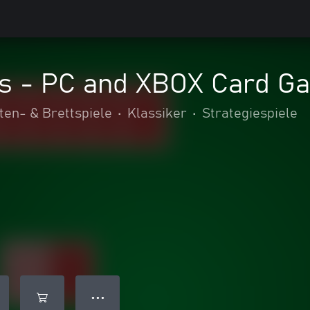
us - PC and XBOX Card G
ten- & Brettspiele
•
Klassiker
•
Strategiespiele
● ● ●