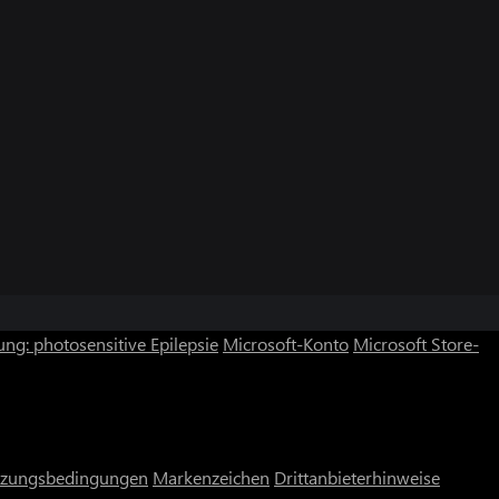
ng: photosensitive Epilepsie
Microsoft-Konto
Microsoft Store-
zungsbedingungen
Markenzeichen
Drittanbieterhinweise