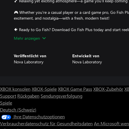
🎵 Relaxing yet exciting atmosphere—a game you'll keep coming 
🎮 Whether you're a casual player or a card game pro, Go Fish Pl
excitement, and nostalgia—with a fresh, modern twist!
Mehr anzeigen
Veröffentlicht von
Entwickelt von
Nova Laboratory
Nova Laboratory
XBOX konsolen
XBOX-Spiele
XBOX Game Pass
XBOX-Zubehör
X
Support
Rückgaben
Sendungsverfolgung
Spiele
Deutsch (Schweiz)
Ihre Datenschutzoptionen
Verbraucherdatenschutz für Gesundheitsdaten
An Microsoft we