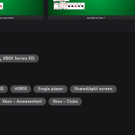
XBOX Series X|S
HD
HDR10
Single player
Shared/split screen
Xbox – Anwesenheit
Xbox – Clubs