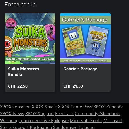
Enthalten in
Suika Monsters
Gabriels Package
Bundle
CHF 22.50
CHF 21.50
XBOX konsolen
XBOX-Spiele
XBOX Game Pass
XBOX-Zubehör
XBOX-News
XBOX Support
Feedback
Community-Standards
Warnung: photosensitive Epilepsie
Microsoft-Konto
Microsoft
Store-Support
Rückgaben
Sendungsverfolgung