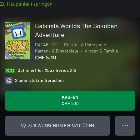
Zu Hauptinhalt springen
Gabriels Worlds The Sokoban
Adventure
RAFAEL V.F
•
Puzzle- & Ratespiele
•
Karten- & Brettspiele
•
Kinder & Familie
CHF 5.10
Optimiert für Xbox Series X|S
2 unterstützte Sprachen
KAUFEN
CHF 5.10
ZUR WUNSCHLISTE HINZUFÜGEN
● ● ●