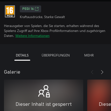
PEGI 16
Kraftausdrücke, Starke Gewalt
Herausgeber von Spielen, die Sie starten, erhalten während des
Spielens Zugriff auf Ihre Xbox-Profilinformationen und zugehörigen
Daten.
Weitere Informationen
DETAILS
ÜBERPRÜFUNGEN
MEHR
Galerie
Dieser Inhalt ist gesperrt
Diese