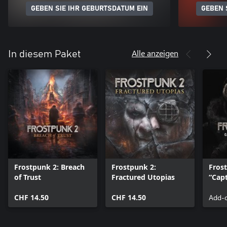
GEBEN SIE IHR GEBURTSDATUM EIN
GEBEN 
Alle anzeigen
In diesem Paket
Frostpunk 2: Breach
Frostpunk 2:
Fros
of Trust
Fractured Utopias
“Capt
game
CHF 14.50
CHF 14.50
Add-o