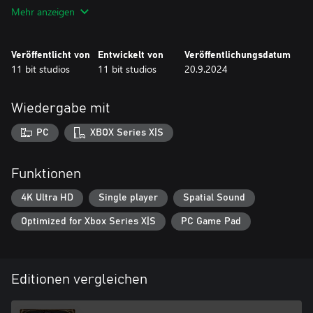
seinen Preis ...
Mehr anzeigen
MERKMALE:
FRACTURED UTOPIAS (DLC)
Veröffentlicht von
Entwickelt von
Veröffentlichungsdatum
BREACH OF TRUST (DLC)
11 bit studios
11 bit studios
20.9.2024
ZUKÜNFTIGE DLCs (KOSTENPFLICHTIGE INHALTE NACH DER
VERÖFFENTLICHUNG)
IN-GAME-ITEM „CAPTAIN’S HALL“
Wiedergabe mit
NOVELLE „WARM FLESH“ (DIGITALE VERSION/TEIL DER
BEVORSTEHENDEN FROSTPUNK-SAMMLUNG)
PC
XBOX Series X|S
Funktionen
4K Ultra HD
Single player
Spatial Sound
Optimized for Xbox Series X|S
PC Game Pad
Editionen vergleichen