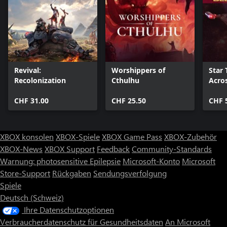
Revival:
Worshippers of
Star 
Recolonization
Cthulhu
Acro
Delux
CHF 31.00
CHF 25.50
CHF 
XBOX konsolen
XBOX-Spiele
XBOX Game Pass
XBOX-Zubehör
XBOX-News
XBOX Support
Feedback
Community-Standards
Warnung: photosensitive Epilepsie
Microsoft-Konto
Microsoft
Store-Support
Rückgaben
Sendungsverfolgung
Spiele
Deutsch (Schweiz)
Ihre Datenschutzoptionen
Verbraucherdatenschutz für Gesundheitsdaten
An Microsoft