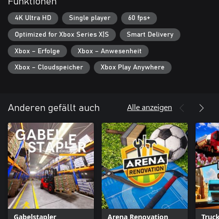
Funktionen
4K Ultra HD
Single player
60 fps+
Optimized for Xbox Series X|S
Smart Delivery
Xbox – Erfolge
Xbox – Anwesenheit
Xbox – Cloudspeicher
Xbox Play Anywhere
Alle anzeigen
Anderen gefällt auch
Gabelstapler
Arena Renovation
Truck