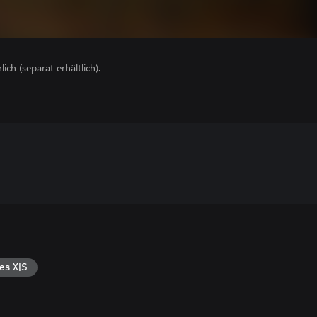
lich (separat erhältlich).
es X|S