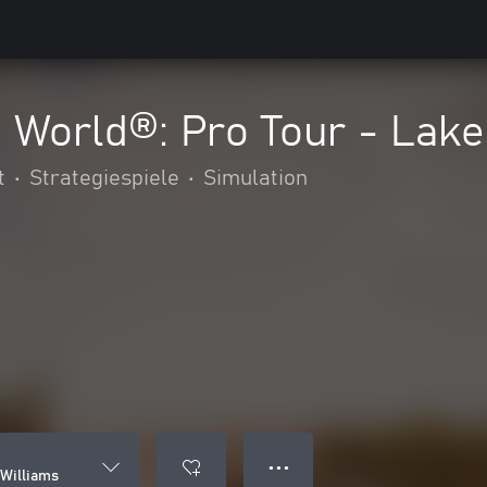
 World®: Pro Tour - Lake
t
•
Strategiespiele
•
Simulation
● ● ●
 Williams