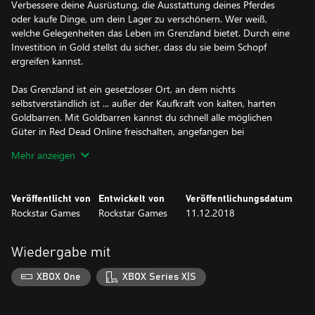
Verbessere deine Ausrüstung, die Ausstattung deines Pferdes
oder kaufe Dinge, um dein Lager zu verschönern. Wer weiß,
welche Gelegenheiten das Leben im Grenzland bietet. Durch eine
Investition in Gold stellst du sicher, dass du sie beim Schopf
ergreifen kannst.
Das Grenzland ist ein gesetzloser Ort, an dem nichts
selbstverständlich ist ... außer der Kaufkraft von kalten, harten
Goldbarren. Mit Goldbarren kannst du schnell alle möglichen
Güter in Red Dead Online freischalten, angefangen bei
individuellen Modifikationen für deine Waffen, über
Mehr anzeigen
Pferdeausstattung, bis hin zu einzigartigen Gegenständen für
dein Lager. Obwohl das Leben in den Weiten des Westens voll
der Zweifel und Ungewissheit ist, bist du mit Goldbarren der
Veröffentlicht von
Entwickelt von
Veröffentlichungsdatum
Meute immer einen Schritt voraus.
Rockstar Games
Rockstar Games
11.12.2018
Es gelten bestimmte Beschränkungen für Kauf, Verwendung und
Einlösung. Kauf nur 1x pro Kunde möglich. Weitere
Wiedergabe mit
Informationen findest du in der EULA unter
www.rockstargames.com/de/eula und den Nutzungsbedingungen
XBOX One
XBOX Series X|S
unter www.rockstargames.com/de/legal. Für Kundendienst und
technische Unterstützung besuche bitte
www.rockstargames.com/support/de.