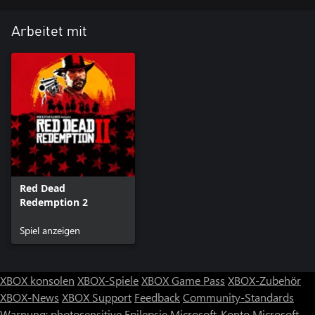
Arbeitet mit
Red Dead
Redemption 2
Spiel anzeigen
XBOX konsolen
XBOX-Spiele
XBOX Game Pass
XBOX-Zubehör
XBOX-News
XBOX Support
Feedback
Community-Standards
Warnung: photosensitive Epilepsie
Microsoft-Konto
Microsoft