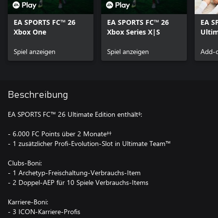
EA SPORTS FC™ 26
EA SPORTS FC™ 26
EA S
Xbox One
Xbox Series X|S
Ultim
Inhal
Spiel anzeigen
Spiel anzeigen
Add-o
Beschreibung
EA SPORTS FC™ 26 Ultimate Edition enthält‡:
- 6.000 FC Points über 2 Monate††
- 1 zusätzlicher Profi-Evolution-Slot in Ultimate Team™
Clubs-Boni:
- 1 Archetyp-Freischaltung-Verbrauchs-Item
- 2 Doppel-AEP für 10 Spiele Verbrauchs-Items
Karriere-Boni:
- 3 ICON-Karriere-Profis