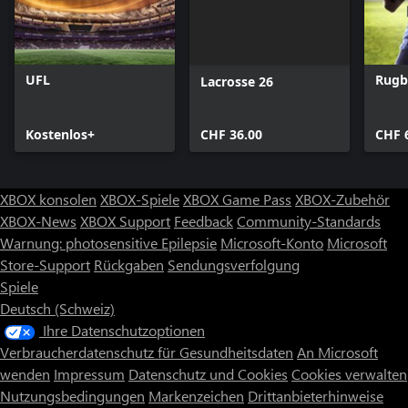
UFL
Rugb
Lacrosse 26
Kostenlos+
CHF 36.00
CHF 
XBOX konsolen
XBOX-Spiele
XBOX Game Pass
XBOX-Zubehör
XBOX-News
XBOX Support
Feedback
Community-Standards
Warnung: photosensitive Epilepsie
Microsoft-Konto
Microsoft
Store-Support
Rückgaben
Sendungsverfolgung
Spiele
Deutsch (Schweiz)
Ihre Datenschutzoptionen
Verbraucherdatenschutz für Gesundheitsdaten
An Microsoft
wenden
Impressum
Datenschutz und Cookies
Cookies verwalten
Nutzungsbedingungen
Markenzeichen
Drittanbieterhinweise