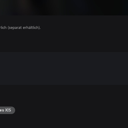
lich (separat erhältlich).
es X|S