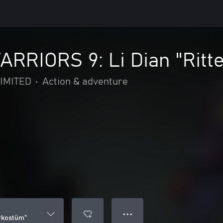
RRIORS 9: Li Dian "Ritt
IMITED
•
Action & adventure
● ● ●
rkostüm"