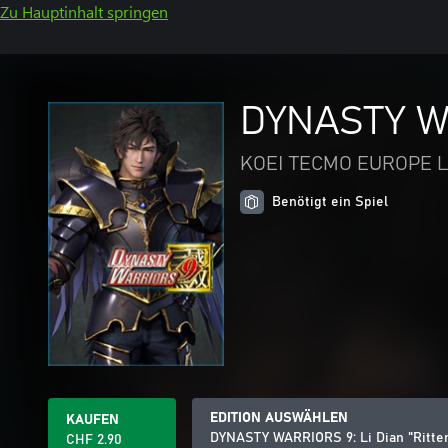
Zu Hauptinhalt springen
DYNASTY WA
KOEI TECMO EUROPE L
Benötigt ein Spiel
EDITION AUSWÄHLEN
KAUFEN
DYNASTY WARRIORS 9: Li Dian "Ritte
CHF 2.90