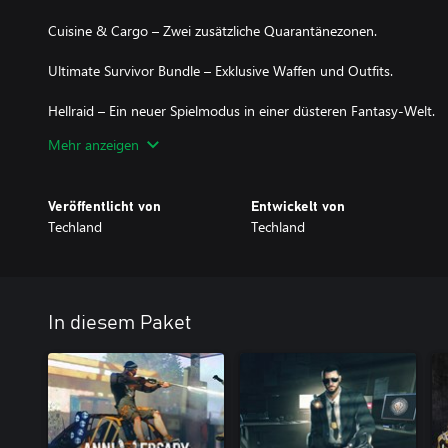
Cuisine & Cargo – Zwei zusätzliche Quarantänezonen.
Ultimate Survivor Bundle – Exklusive Waffen und Outfits.
Hellraid – Ein neuer Spielmodus in einer düsteren Fantasy-Welt.
Mehr anzeigen
Eine große Sammlung an Skins und Waffen, mit denen das Zomb
macht:
Veröffentlicht von
Entwickelt von
Techland
Techland
Crash Test skin pack ⧫ 5th Anniversary bundle ⧫ Harran Ranger 
Volatile Hunter bundle ⧫ White Death bundle ⧫ Vintage Gunslinger
Godfather bundle ⧫ Harran Inmate bundle ⧫ Retrowave bundle ⧫
Gamer bundle ⧫ Snow Ops bundle ⧫ Volkan Combat Armor bundle 
Viking: Raiders of Harran bundle ⧫ Harran Tactical Unit bundle ⧫
In diesem Paket
bundle ⧫ Dieselpunk bundle