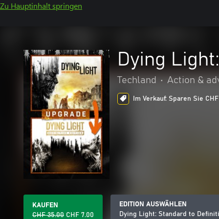
Zu Hauptinhalt springen
Dying Light
Techland
•
Action & ad
Im Verkauf: Sparen Sie CHF
EDITION AUSWÄHLEN
KAUFEN
Dying Light: Standard to Defini
CHF 35.00
CHF 7.00