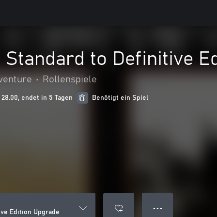
: Standard to Definitive E
venture
•
Rollenspiele
 28.00, endet in 5 Tagen
Benötigt ein Spiel
● ● ●
tive Edition Upgrade