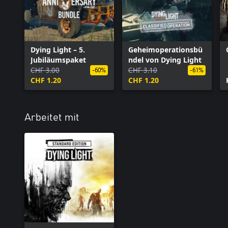
Dying Light – 5.
Geheimoperationsbü
Jubiläumspaket
ndel von Dying Light
CHF 3.00
CHF 3.10
-60%
-61%
CHF 1.20
CHF 1.20
Arbeitet mit