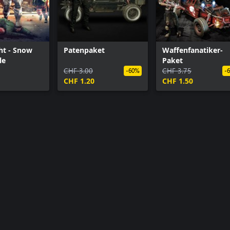
ht - Snow
Patenpaket
Waffenfanatiker-
le
Paket
CHF 3.00
CHF 3.75
-60%
-
CHF 1.20
CHF 1.50