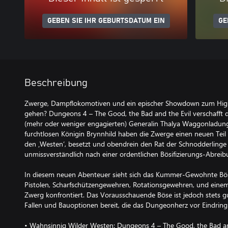
GEBEN SIE IHR GEBURTSDATUM EIN
GE
Beschreibung
Zwerge, Dampflokomotiven und ein epischer Showdown zum High 
gehen? Dungeons 4 – The Good, the Bad and the Evil verschafft
(mehr oder weniger engagierten) Generalin Thalya Waggonladung
furchtlosen Königin Brynnhild haben die Zwerge einen neuen Teil
den ‚Westen‘, besetzt und obendrein den Rat der Schnodderlinge 
unmissverständlich nach einer ordentlichen Bösifizierungs-Abreib
In diesem neuen Abenteuer sieht sich das Kummer-Gewohnte Bö
Pistolen, Scharfschützengewehren, Rotationsgewehren, und eine
Zwerg konfrontiert. Das Vorausschauende Böse ist jedoch stets gu
Fallen und Bauoptionen bereit, die das Dungeonherz vor Eindring
• Wahnsinnig Wilder Westen: Dungeons 4 – The Good, the Bad and