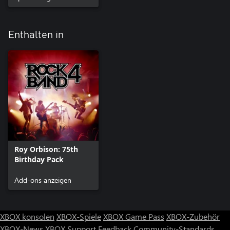
Enthalten in
Roy Orbison: 75th
Birthday Pack
Add-ons anzeigen
XBOX konsolen
XBOX-Spiele
XBOX Game Pass
XBOX-Zubehör
XBOX-News
XBOX Support
Feedback
Community-Standards